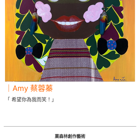
｜Amy 蔡蓉蓁
「 希望你為我而笑！」
菓森林創作藝術